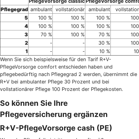
PflegeVorsorge classic
PflegeVorsorge comf
Pflegegrad
ambulant
vollstationär
ambulant
vollstatio
5
100 %
100 %
100 %
100
4
100 %
100 %
100 %
100
3
70 %
100 %
70 %
100
2
-
-
30 %
100
1
-
-
10 %
1
Wenn Sie sich beispielsweise für den Tarif R+V-
PflegeVorsorge comfort entschieden haben und
pflegebedürftig nach Pflegegrad 2 werden, übernimmt die
R+V bei ambulanter Pflege 30 Prozent und bei
vollstationärer Pflege 100 Prozent der Pflegekosten.
So können Sie Ihre
Pflegeversicherung ergänzen
R+V-PflegeVorsorge cash (PE)